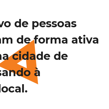
vo de pessoas
am de forma ativa
na cidade de
sando à
ocal.