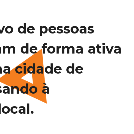
vo de pessoas
am de forma ativa
na cidade de
sando à
ocal.