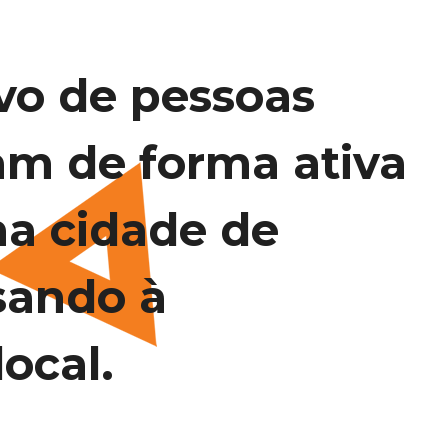
vo de pessoas
am de forma ativa
na cidade de
sando à
ocal.