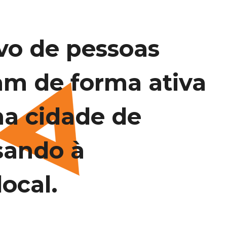
vo de pessoas
am de forma ativa
na cidade de
sando à
ocal.