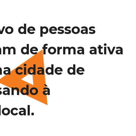
vo de pessoas
am de forma ativa
na cidade de
sando à
ocal.