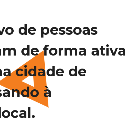
vo de pessoas
am de forma ativa
na cidade de
sando à
ocal.