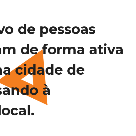
vo de pessoas
am de forma ativa
na cidade de
sando à
ocal.