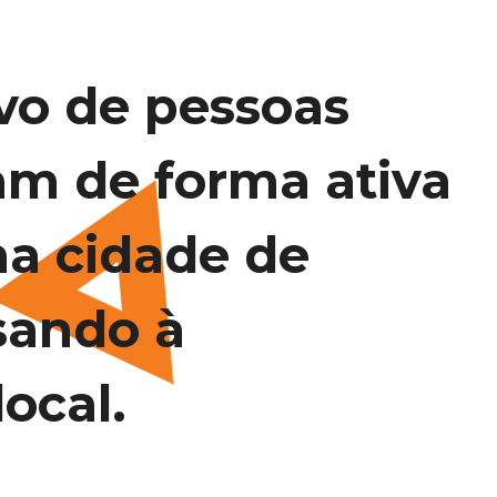
vo de pessoas
am de forma ativa
na cidade de
sando à
ocal.