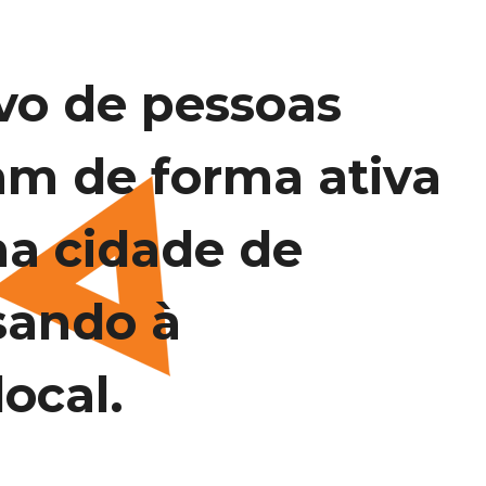
vo de pessoas
am de forma ativa
na cidade de
sando à
ocal.