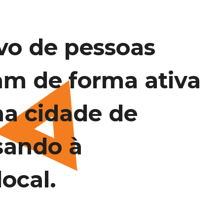
vo de pessoas
am de forma ativa
na cidade de
sando à
ocal.