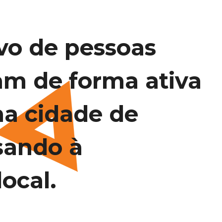
vo de pessoas
am de forma ativa
na cidade de
sando à
ocal.