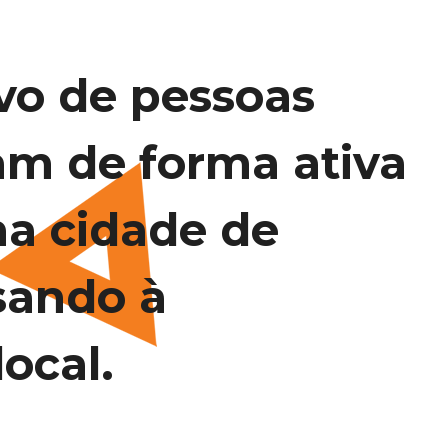
vo de pessoas
am de forma ativa
na cidade de
sando à
ocal.