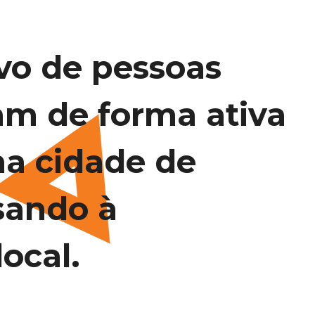
vo de pessoas
am de forma ativa
na cidade de
sando à
ocal.