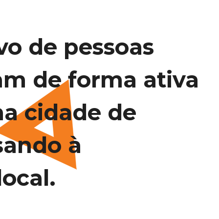
vo de pessoas
am de forma ativa
na cidade de
sando à
ocal.