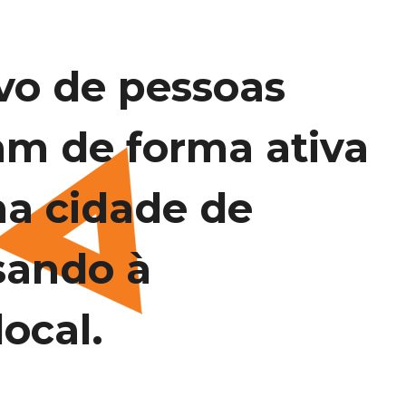
vo de pessoas
am de forma ativa
na cidade de
sando à
ocal.