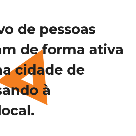
vo de pessoas
am de forma ativa
na cidade de
sando à
ocal.