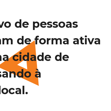
vo de pessoas
am de forma ativa
na cidade de
sando à
ocal.