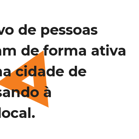
vo de pessoas
am de forma ativa
na cidade de
sando à
ocal.