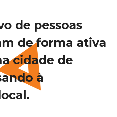
vo de pessoas
am de forma ativa
na cidade de
sando à
ocal.