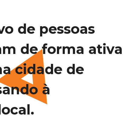
vo de pessoas
am de forma ativa
na cidade de
sando à
ocal.